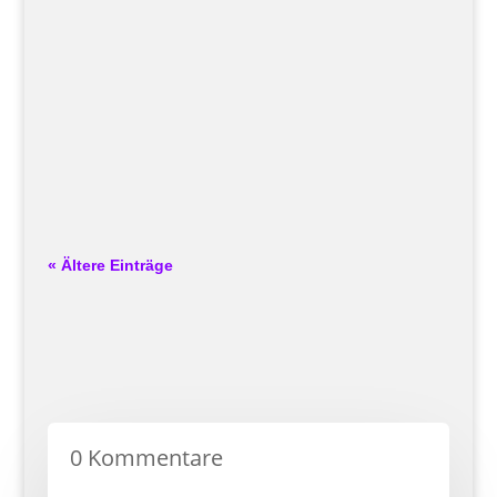
In einer Zeit, in der nachhaltige Energie
zunehmend geschätzt wird, bieten
Balkonkraftwerke eine vielversprechende Lösung,
um sauberen Strom zu Hause zu erzeugen.
Während die Welt mit den Herausforderungen des
Klimawandels ringt und nach Alternativen zu...
« Ältere Einträge
0 Kommentare